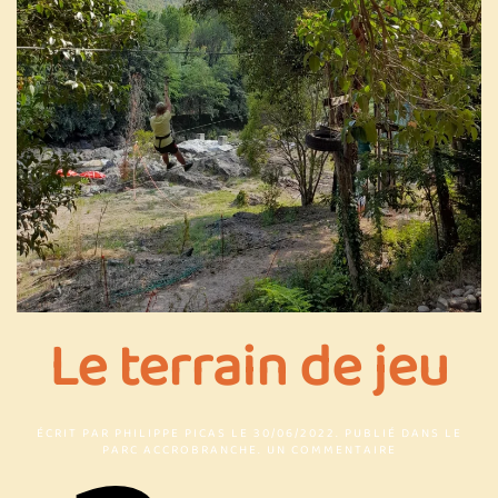
Le terrain de jeu
ÉCRIT PAR
PHILIPPE PICAS
LE
30/06/2022
. PUBLIÉ DANS
LE
SUR
PARC ACCROBRANCHE
.
UN COMMENTAIRE
LE
TERRAIN