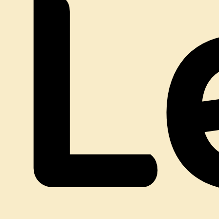
L
DE
JEU