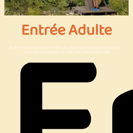
Entrée Adulte
ÉCRIT PAR
PHILIPPE PICAS
LE
30/06/2022
. PUBLIÉ DANS
LE
SUR
PARC ACCROBRANCHE
.
AUCUN COMMENTAIRE
ENTRÉE
ADULTE