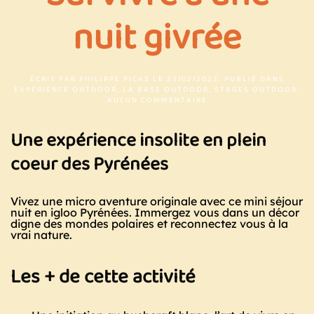
nuit givrée
ÉCRIT PAR
PHILIPPE PICAS
LE
23/02/2023
. PUBLIÉ DANS
EXPÉRIENCE OUTDOOR
,
LA BASE OUTDOOR
,
STAGES OUTDOOR
.
SUR
AUCUN COMMENTAIRE
SURVIVRE
À
Une expérience insolite en plein
UNE
NUIT
GIVRÉE
coeur des Pyrénées
Vivez une micro aventure originale avec ce mini séjour
nuit en igloo Pyrénées. Immergez vous dans un décor
digne des mondes polaires et reconnectez vous à la
vrai nature.
Les + de cette activité