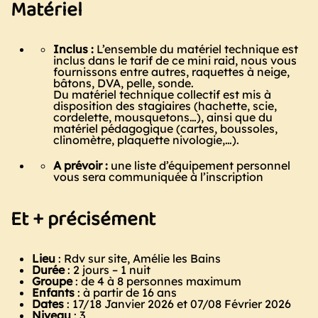
Matériel
Inclus :
L’ensemble du matériel technique est
inclus dans le tarif de ce mini raid, nous vous
fournissons entre autres, raquettes à neige,
bâtons, DVA, pelle, sonde.
Du matériel technique collectif est mis à
disposition des stagiaires (hachette, scie,
cordelette, mousquetons…), ainsi que du
matériel pédagogique (cartes, boussoles,
clinomètre, plaquette nivologie,…).
A prévoir :
une liste d’équipement personnel
vous sera communiquée à l’inscription
Et + précisément
Lieu
: Rdv sur site, Amélie les Bains
Durée
: 2 jours – 1 nuit
Groupe
: de 4 à 8 personnes maximum
Enfants
: à partir de 16 ans
Dates
: 17/18 Janvier 2026 et 07/08 Février 2026
Niveau
: 3