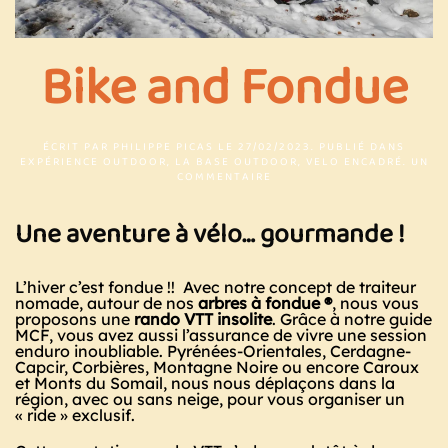
Bike and Fondue
ÉCRIT PAR
PHILIPPE PICAS
LE
27/02/2023
. PUBLIÉ DANS
EXPÉRIENCE OUTDOOR
,
LA BASE OUTDOOR
,
VELO ENCADRÉ
.
UN
SUR
COMMENTAIRE
BIKE
AND
Une aventure à vélo… gourmande !
FONDUE
L’hiver c’est fondue !! Avec notre concept de traiteur
nomade, autour de nos
arbres à fondue ®
, nous vous
proposons une
rando VTT insolite
. Grâce à notre guide
MCF, vous avez aussi l’assurance de vivre une session
enduro inoubliable. Pyrénées-Orientales, Cerdagne-
Capcir, Corbières, Montagne Noire ou encore Caroux
et Monts du Somail, nous nous déplaçons dans la
région, avec ou sans neige, pour vous organiser un
« ride » exclusif.