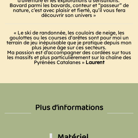
d’aventure et les explorations à sensations.
Bavard parmi les bavards, conteur et “passeur” de
nature, c’est avec plaisir et fierté, qu’il vous fera
découvrir son univers »
«
Le
ski de rand
on
née, le
s
couloirs de neige, les
goulottes ou les courses d
‘
arêtes sont pour moi un
terrain de jeu inépuisable que je pratique depuis mon
plus jeune âge sur ces secteurs.
Ma passion est d’
accompagner des cordées sur tous
les massifs et plus particulièrement
sur
la
chaîne des
Pyrénées
Catalanes »
Laurent
Plus d’informations