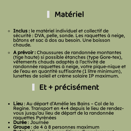
Matériel
Inclus :
le matériel individuel et collectif de
sécurité : DVA, pelle, sonde. Les raquettes à neige,
bâtons et sac à dos au besoin. Une boisson
chaude.
A prévoir :
Chaussures de randonnée montantes
(tige haute) si possible étanches (type Gore-tex),
v
êtements chauds adaptés à l’activité de
randonnée raquettes à neige, votre pique-nique et
de l’eau en quantité suffisante (1 litre minimum),
lunettes de soleil et crème solaire IP maximum.
Et + précisément
Lieu
: Au départ d’Amélie les Bains – Col de la
Regine. Transport en 4×4 depuis le lieu de rendez-
vous jusqu’au lieu de départ de la randonnée
raquettes Pyrénées
Durée
: Journée
Groupe
: de 4 à 8 personnes maximum