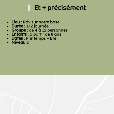
Et + précisément
Lieu
: Rdv sur notre base
Durée
: 1/2 journée
Groupe
: de 4 à 12 personnes
Enfants
: à partir de 8 ans
Dates
: Printemps – Eté
Niveau
2