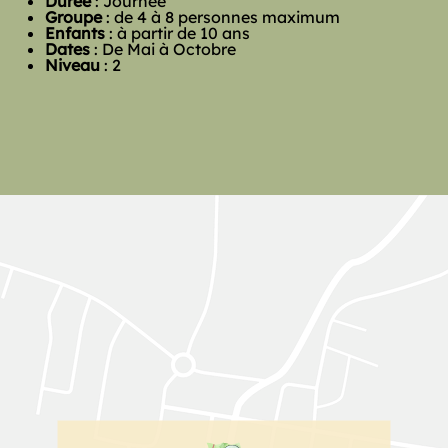
Durée
: Journée
Groupe
: de 4 à 8 personnes maximum
Enfants
: à partir de 10 ans
Dates
: De Mai à Octobre
Niveau
: 2